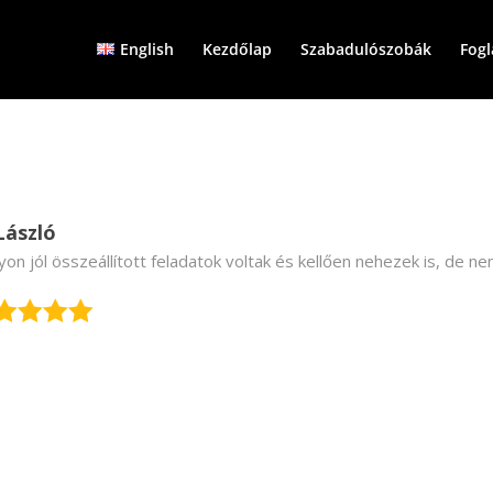
English
Kezdőlap
Szabadulószobák
Fogl
László
on jól összeállított feladatok voltak és kellően nehezek is, de n