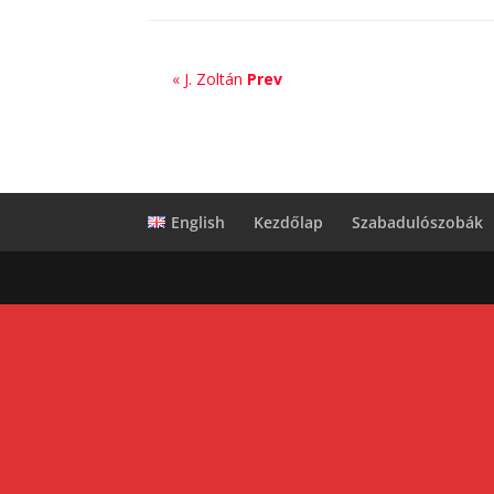
« J. Zoltán
Prev
English
Kezdőlap
Szabadulószobák