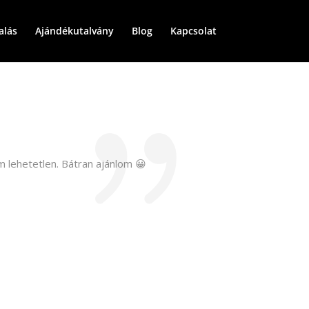
alás
Ajándékutalvány
Blog
Kapcsolat
em lehetetlen. Bátran ajánlom 😀