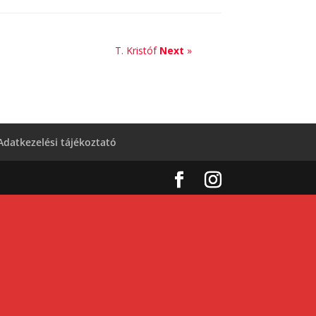
T. Kristóf
Next
»
Adatkezelési tájékoztató